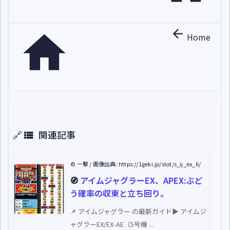


Home
🔗
関連記事

© 一撃 / 画像出典: https://1geki.jp/slot/s_ij_ex_6/
🧭
アイムジャグラーEX、APEX:ぶど
う確率の収束と立ち回り。
📌 アイムジャグラー の最新ガイド▶︎ アイムジ
ャグラーEX/EX-AE（5号機 ...