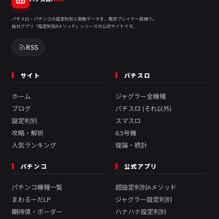
パチスロ・パチンコの設定判別と実戦データを、現役プレイヤー目線で。
自社アプリ「設定判別Aメソッド」シリーズの公式サイトです。
RSS
サイト
パチスロ
ホーム
ジャグラー全機種
ブログ
パチスロ (それ以外)
設定判別
スマスロ
攻略・解析
6.5号機
人気ランキング
理論・統計
パチンコ
公式アプリ
パチンコ機種一覧
超設定判別Aメソッド
まわるーだLP
ジャグラー設定判別
期待値・ボーダー
ハナハナ設定判別