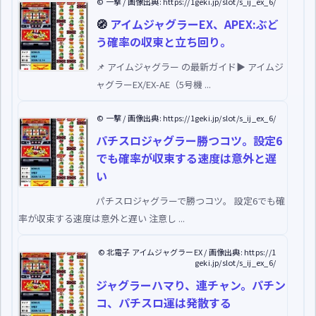
© 一撃 / 画像出典: https://1geki.jp/slot/s_ij_ex_6/
🧭
アイムジャグラーEX、APEX:ぶど
う確率の収束と立ち回り。
📌 アイムジャグラー の最新ガイド▶︎ アイムジ
ャグラーEX/EX-AE（5号機 ...
© 一撃 / 画像出典: https://1geki.jp/slot/s_ij_ex_6/
パチスロジャグラー勝つコツ。設定6
でも確率が収束する速度は意外と遅
い
パチスロジャグラーで勝つコツ。 設定6でも確
率が収束する速度は意外と遅い 注意し ...
© 北電子 アイムジャグラーEX / 画像出典: https://1
geki.jp/slot/s_ij_ex_6/
ジャグラーハマり、連チャン。パチン
コ、パチスロ運は発散する