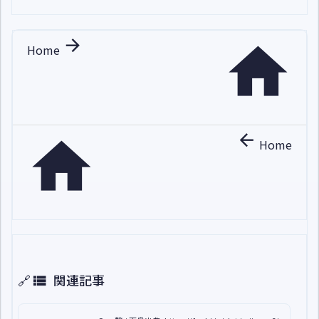


Home


Home
🔗
関連記事
