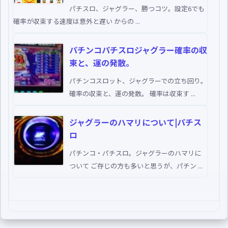
パチスロ、ジャグラー、勝つコツ。設定6でも
確率が収束する速度は意外と遅い からの ...
パチンコパチスロジャグラー確率の収
束と、運の発散。
パチンコスロット、ジャグラーでの立ち回り。
確率の収束と、運の発散。 確率は収束す ...
ジャグラーのハマリについて|パチス
ロ
パチンコ・パチスロ。ジャグラーのハマリに
ついて ご存じの方も多いと思うが、パチン ...