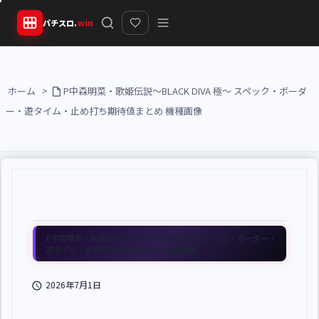
パチスロ.
win
ホーム
>
P中森明菜・歌姫伝説～BLACK DIVA 極～ スペック・ボーダ

ー・遊タイム・止め打ち期待値まとめ 機種画像
P中森明菜・歌姫伝説～BLACK DIVA 極～ スペック・ボーダー・
遊タイム・止め打ち期待値まとめ 機種画像
2026年7月1日
