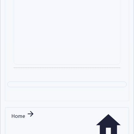


Home