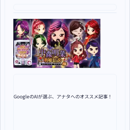
GoogleのAIが選ぶ、アナタへのオススメ記事！