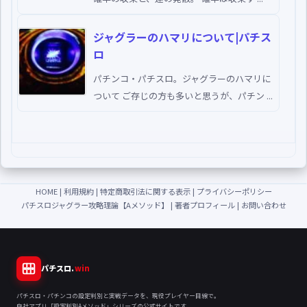
ジャグラーのハマリについて|パチス
ロ
パチンコ・パチスロ。ジャグラーのハマリに
ついて ご存じの方も多いと思うが、パチン ...
HOME
|
利用規約
|
特定商取引法に関する表示
|
プライバシーポリシー
パチスロジャグラー攻略理論【Aメソッド】
|
著者プロフィール
|
お問い合わせ
パチスロ.
win
パチスロ・パチンコの設定判別と実戦データを、現役プレイヤー目線で。
自社アプリ「設定判別Aメソッド」シリーズの公式サイトです。