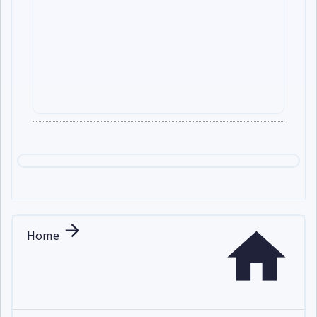


Home