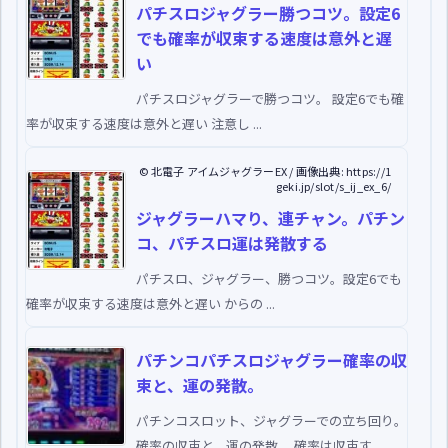
パチスロジャグラー勝つコツ。設定6
でも確率が収束する速度は意外と遅
い
パチスロジャグラーで勝つコツ。 設定6でも確
率が収束する速度は意外と遅い 注意し ...
© 北電子 アイムジャグラーEX / 画像出典: https://1
geki.jp/slot/s_ij_ex_6/
ジャグラーハマり、連チャン。パチン
コ、パチスロ運は発散する
パチスロ、ジャグラー、勝つコツ。設定6でも
確率が収束する速度は意外と遅い からの ...
パチンコパチスロジャグラー確率の収
束と、運の発散。
パチンコスロット、ジャグラーでの立ち回り。
確率の収束と、運の発散。 確率は収束す ...