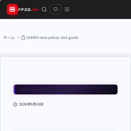
パチスロ.
win
ホーム
>
234455-new-pulsar-dx3-guide

234455-new-pulsar-dx3-guide
2026年5月10日
