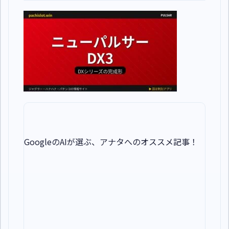
GoogleのAIが選ぶ、アナタへのオススメ記事！