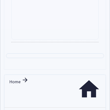


Home