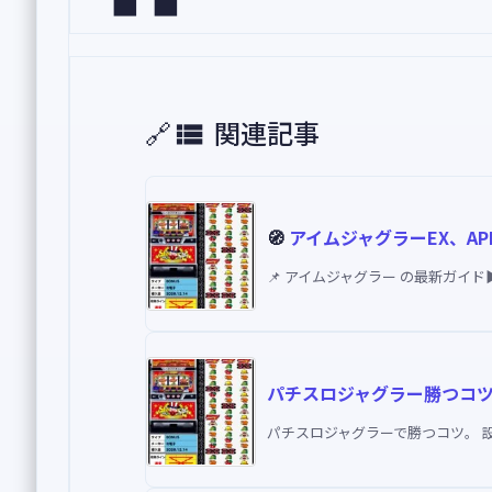
🔗
関連記事

🧭
アイムジャグラーEX、A
📌 アイムジャグラー の最新ガイド▶︎ 
パチスロジャグラー勝つコツ
パチスロジャグラーで勝つコツ。 設