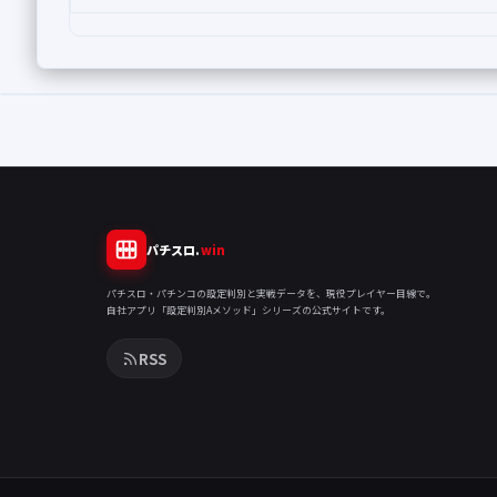
パチスロ.
win
パチスロ・パチンコの設定判別と実戦データを、現役プレイヤー目線で。
自社アプリ「設定判別Aメソッド」シリーズの公式サイトです。
RSS