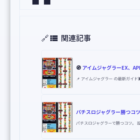
🔗
関連記事

🧭
アイムジャグラーEX、A
📌 アイムジャグラー の最新ガイド▶︎ 
パチスロジャグラー勝つコツ
パチスロジャグラーで勝つコツ。 設