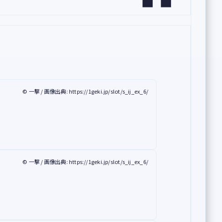
© 一撃 / 画像出典: https://1geki.jp/slot/s_ij_ex_6/
© 一撃 / 画像出典: https://1geki.jp/slot/s_ij_ex_6/