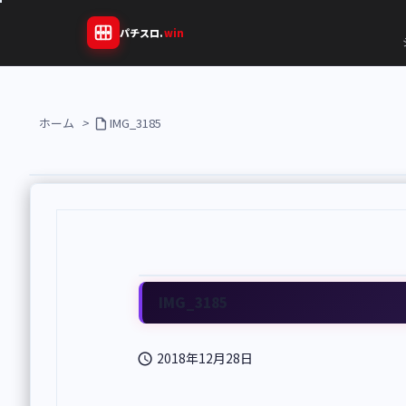
パチスロ.
win
ホーム
>
IMG_3185

IMG_3185
2018年12月28日
