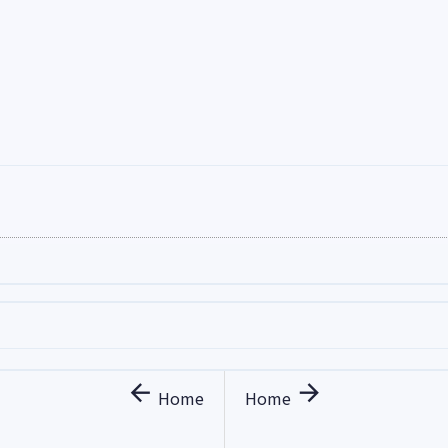


Home
Home