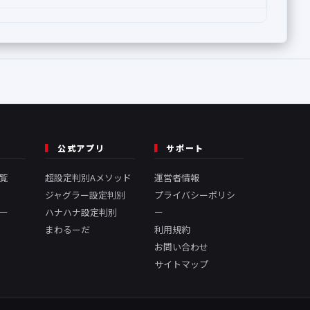
公式アプリ
サポート
覧
超設定判別Aメソッド
運営者情報
ジャグラー設定判別
プライバシーポリシ
ー
ハナハナ設定判別
ー
まわるーだ
利用規約
お問い合わせ
サイトマップ