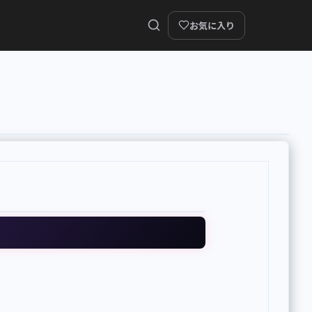
お気に入り