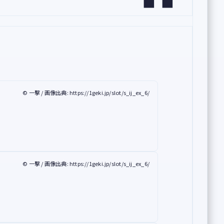
© 一撃 / 画像出典: https://1geki.jp/slot/s_ij_ex_6/
© 一撃 / 画像出典: https://1geki.jp/slot/s_ij_ex_6/