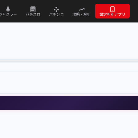
ジャグラー
パチスロ
パチンコ
攻略・解析
設定判別アプリ