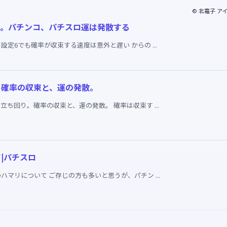
© 北電子 アイムジ
ン。パチンコ、パチスロ運は発散する
定6でも確率が収束する速度は意外と遅い からの ...
ー確率の収束と、運の発散。
ち回り。確率の収束と、運の発散。 確率は収束す ...
|パチスロ
マリについて ご存じの方も多いと思うが、パチン ...