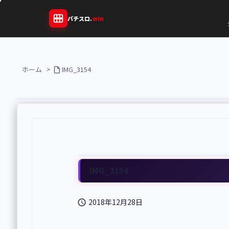
パチスロ.
win
ホーム
>
IMG_3154

IMG_3154
2018年12月28日
