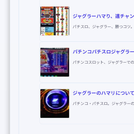
ジャグラーハマり、連チャ
パチスロ、ジャグラー、勝つコツ。設
パチンコパチスロジャグラ
パチンコスロット、ジャグラーでの立
ジャグラーのハマリについて
パチンコ・パチスロ。ジャグラーのハ