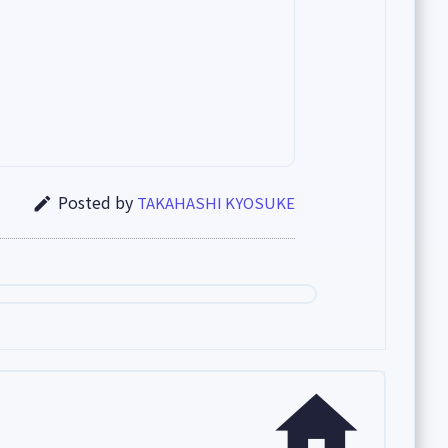
Posted by
TAKAHASHI KYOSUKE

