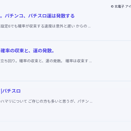
© 北電子 アイムジ
ン。パチンコ、パチスロ運は発散する
定6でも確率が収束する速度は意外と遅い からの ...
ー確率の収束と、運の発散。
ち回り。確率の収束と、運の発散。 確率は収束す ...
|パチスロ
マリについて ご存じの方も多いと思うが、パチン ...