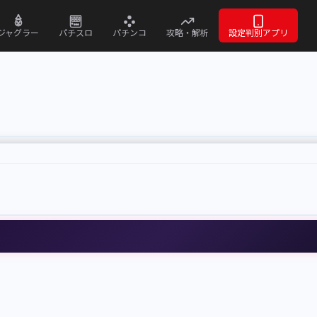
ジャグラー
パチスロ
パチンコ
攻略・解析
設定判別アプリ