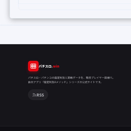
パチスロ.
win
パチスロ・パチンコの設定判別と実戦データを、現役プレイヤー目線で。
自社アプリ「設定判別Aメソッド」シリーズの公式サイトです。
RSS