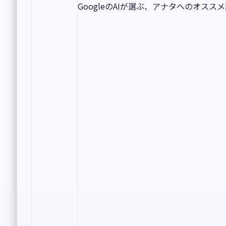
GoogleのAIが選ぶ、アナタへのオスス