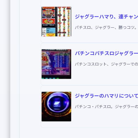
ジャグラーハマり、連チャ
パチスロ、ジャグラー、勝つコツ。設
パチンコパチスロジャグラ
パチンコスロット、ジャグラーでの立
ジャグラーのハマリについて
パチンコ・パチスロ。ジャグラーのハ