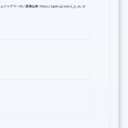
ャグラーEX / 画像出典: https://1geki.jp/slot/s_ij_ex_6/