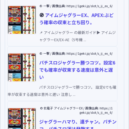
© 一撃 / 画像出典: https://1geki.jp/slot/s_ij_ex_6/
🧭
アイムジャグラーEX、APEX:ぶど
う確率の収束と立ち回り。
📌 アイムジャグラー の最新ガイド▶︎ アイムジ
ャグラーEX/EX-AE（5号機 ...
© 一撃 / 画像出典: https://1geki.jp/slot/s_ij_ex_6/
パチスロジャグラー勝つコツ。設定6
でも確率が収束する速度は意外と遅
い
パチスロジャグラーで勝つコツ。 設定6でも確
率が収束する速度は意外と遅い 注意し ...
© 北電子 アイムジャグラーEX / 画像出典: https://1
geki.jp/slot/s_ij_ex_6/
ジャグラーハマり、連チャン。パチン
コ、パチスロ運は発散する