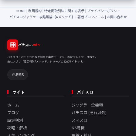
HOME
|
利用規約
|
特定商取引法に関する表示
|
プライバシーポリシー
パチスロジャグラー攻略理論【Aメソッド】
|
著者プロフィール
|
お問い合わせ
パチスロ.
win
パチスロ・パチンコの設定判別と実戦データを、現役プレイヤー目線で。
自社アプリ「設定判別Aメソッド」シリーズの公式サイトです。
RSS
サイト
パチスロ
ホーム
ジャグラー全機種
ブログ
パチスロ (それ以外)
設定判別
スマスロ
攻略・解析
6.5号機
人気ランキング
理論・統計