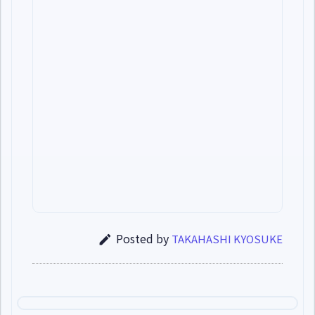
Posted by
TAKAHASHI KYOSUKE
