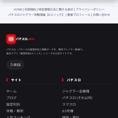
HOME
|
利用規約
|
特定商取引法に関する表示
|
プライバシーポリシー
パチスロジャグラー攻略理論【Aメソッド】
|
著者プロフィール
|
お問い合わせ
パチスロ.
win
パチスロ・パチンコの設定判別と実戦データを、現役プレイヤー目線で。
自社アプリ「設定判別Aメソッド」シリーズの公式サイトです。
RSS
サイト
パチスロ
ホーム
ジャグラー全機種
ブログ
パチスロ (それ以外)
設定判別
スマスロ
攻略・解析
6.5号機
人気ランキング
理論・統計