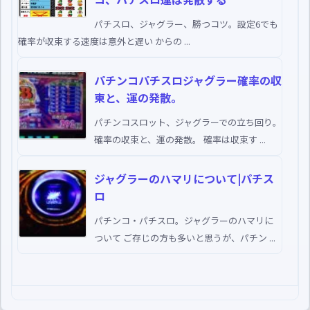
パチスロ、ジャグラー、勝つコツ。設定6でも
確率が収束する速度は意外と遅い からの ...
パチンコパチスロジャグラー確率の収
束と、運の発散。
パチンコスロット、ジャグラーでの立ち回り。
確率の収束と、運の発散。 確率は収束す ...
ジャグラーのハマリについて|パチス
ロ
パチンコ・パチスロ。ジャグラーのハマリに
ついて ご存じの方も多いと思うが、パチン ...