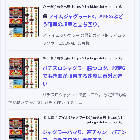
© 一撃 / 画像出典: https://1geki.jp/slot/s_ij_ex_6/
🧭
アイムジャグラーEX、APEX:ぶど
う確率の収束と立ち回り。
📌 アイムジャグラー の最新ガイド▶︎ アイムジ
ャグラーEX/EX-AE（5号機 ...
© 一撃 / 画像出典: https://1geki.jp/slot/s_ij_ex_6/
パチスロジャグラー勝つコツ。設定6
でも確率が収束する速度は意外と遅
い
パチスロジャグラーで勝つコツ。 設定6でも確
率が収束する速度は意外と遅い 注意し ...
© 北電子 アイムジャグラーEX / 画像出典: https://1
geki.jp/slot/s_ij_ex_6/
ジャグラーハマり、連チャン。パチン
コ、パチスロ運は発散する