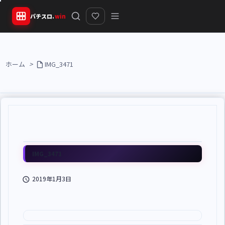
パチスロ.
win
ホーム
>
IMG_3471

IMG_3471
2019年1月3日
