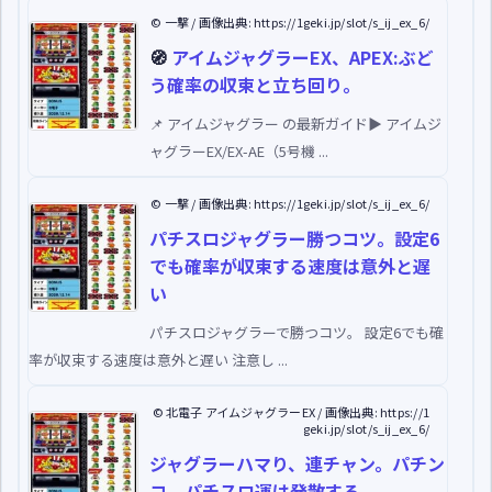
© 一撃 / 画像出典: https://1geki.jp/slot/s_ij_ex_6/
🧭
アイムジャグラーEX、APEX:ぶど
う確率の収束と立ち回り。
📌 アイムジャグラー の最新ガイド▶︎ アイムジ
ャグラーEX/EX-AE（5号機 ...
© 一撃 / 画像出典: https://1geki.jp/slot/s_ij_ex_6/
パチスロジャグラー勝つコツ。設定6
でも確率が収束する速度は意外と遅
い
パチスロジャグラーで勝つコツ。 設定6でも確
率が収束する速度は意外と遅い 注意し ...
© 北電子 アイムジャグラーEX / 画像出典: https://1
geki.jp/slot/s_ij_ex_6/
ジャグラーハマり、連チャン。パチン
コ、パチスロ運は発散する