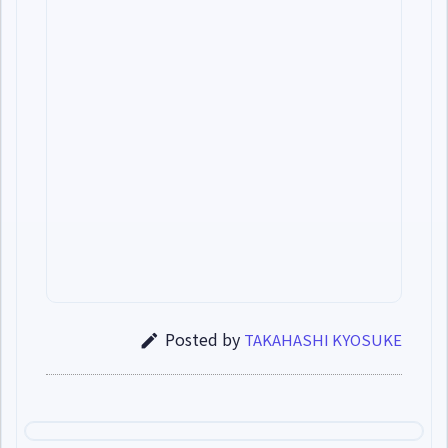
Posted by
TAKAHASHI KYOSUKE
