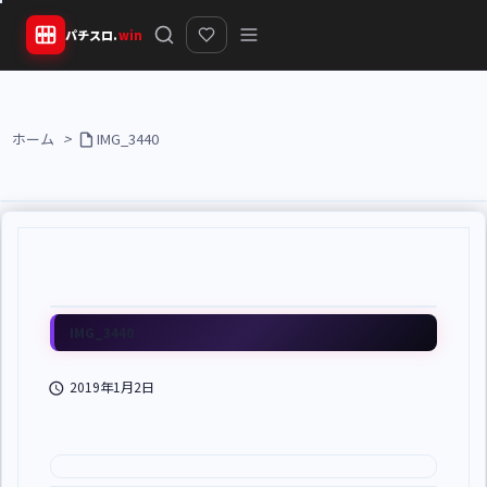
パチスロ.
win
ホーム
>
IMG_3440

IMG_3440
2019年1月2日
