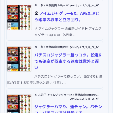
© 一撃 / 画像出典: https://1geki.jp/slot/s_ij_ex_6/
🧭
アイムジャグラーEX、APEX:ぶど
う確率の収束と立ち回り。
📌 アイムジャグラー の最新ガイド▶︎ アイムジ
ャグラーEX/EX-AE（5号機 ...
© 一撃 / 画像出典: https://1geki.jp/slot/s_ij_ex_6/
パチスロジャグラー勝つコツ。設定6
でも確率が収束する速度は意外と遅
い
パチスロジャグラーで勝つコツ。 設定6でも確
率が収束する速度は意外と遅い 注意し ...
© 北電子 アイムジャグラーEX / 画像出典: https://1
geki.jp/slot/s_ij_ex_6/
ジャグラーハマり、連チャン。パチン
コ、パチスロ運は発散する