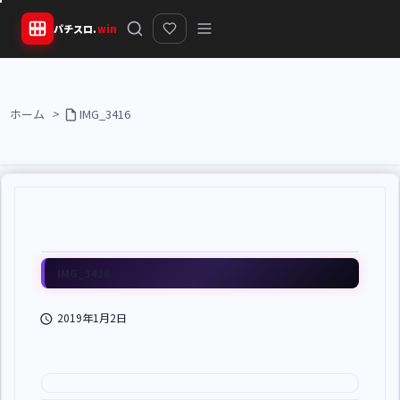
パチスロ.
win
ホーム
>
IMG_3416

IMG_3416
2019年1月2日
