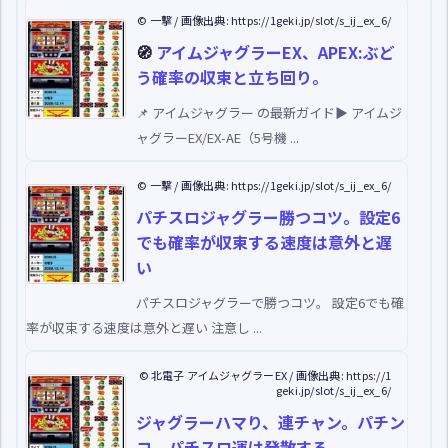
© 一撃 / 画像出典: https://1geki.jp/slot/s_ij_ex_6/
🧭
アイムジャグラーEX、APEX:ぶど
う確率の収束と立ち回り。
📌 アイムジャグラー の最新ガイド▶︎ アイムジ
ャグラーEX/EX-AE（5号機 ...
© 一撃 / 画像出典: https://1geki.jp/slot/s_ij_ex_6/
パチスロジャグラー勝つコツ。設定6
でも確率が収束する速度は意外と遅
い
パチスロジャグラーで勝つコツ。 設定6でも確
率が収束する速度は意外と遅い 注意し ...
© 北電子 アイムジャグラーEX / 画像出典: https://1
geki.jp/slot/s_ij_ex_6/
ジャグラーハマり、連チャン。パチン
コ、パチスロ運は発散する