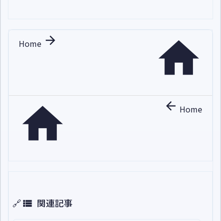


Home


Home
🔗
関連記事
