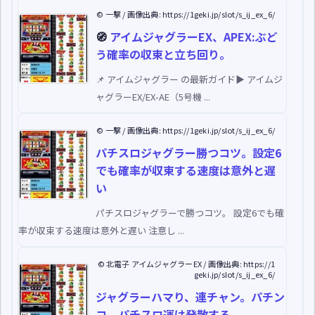
© 一撃 / 画像出典: https://1geki.jp/slot/s_ij_ex_6/
🧭
アイムジャグラーEX、APEX:ぶど
う確率の収束と立ち回り。
📌 アイムジャグラー の最新ガイド▶︎ アイムジ
ャグラーEX/EX-AE（5号機 ...
© 一撃 / 画像出典: https://1geki.jp/slot/s_ij_ex_6/
パチスロジャグラー勝つコツ。設定6
でも確率が収束する速度は意外と遅
い
パチスロジャグラーで勝つコツ。 設定6でも確
率が収束する速度は意外と遅い 注意し ...
© 北電子 アイムジャグラーEX / 画像出典: https://1
geki.jp/slot/s_ij_ex_6/
ジャグラーハマり、連チャン。パチン
コ、パチスロ運は発散する