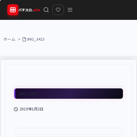
パチスロ.
win
ホーム
>
IMG_3415

IMG_3415
2019年1月2日
