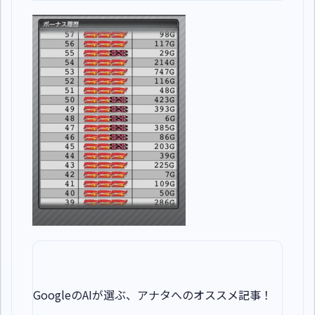
GoogleのAIが選ぶ、アナタへのオススメ記事！