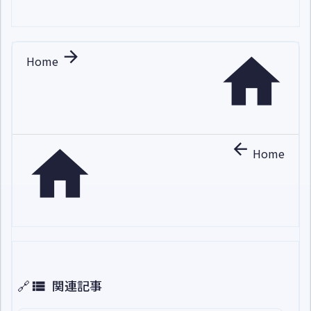


Home


Home
🔗
関連記事
