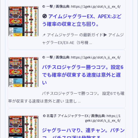
© 一撃 / 画像出典: https://1geki.jp/slot/s_ij_ex_6/
🧭
アイムジャグラーEX、APEX:ぶど
う確率の収束と立ち回り。
📌 アイムジャグラー の最新ガイド▶︎ アイムジ
ャグラーEX/EX-AE（5号機 ...
© 一撃 / 画像出典: https://1geki.jp/slot/s_ij_ex_6/
パチスロジャグラー勝つコツ。設定6
でも確率が収束する速度は意外と遅
い
パチスロジャグラーで勝つコツ。 設定6でも確
率が収束する速度は意外と遅い 注意し ...
© 北電子 アイムジャグラーEX / 画像出典: https://1
geki.jp/slot/s_ij_ex_6/
ジャグラーハマり、連チャン。パチン
コ、パチスロ運は発散する