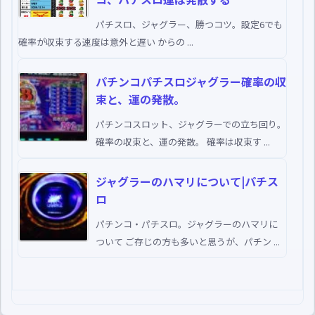
パチスロ、ジャグラー、勝つコツ。設定6でも
確率が収束する速度は意外と遅い からの ...
パチンコパチスロジャグラー確率の収
束と、運の発散。
パチンコスロット、ジャグラーでの立ち回り。
確率の収束と、運の発散。 確率は収束す ...
ジャグラーのハマリについて|パチス
ロ
パチンコ・パチスロ。ジャグラーのハマリに
ついて ご存じの方も多いと思うが、パチン ...