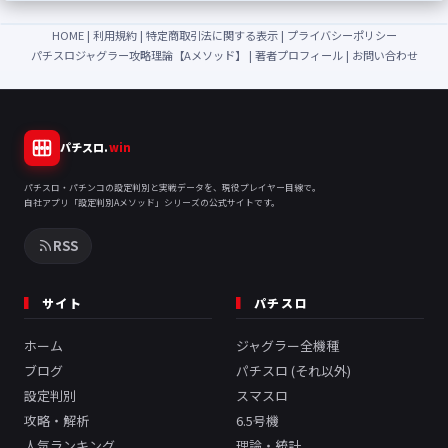
HOME
|
利用規約
|
特定商取引法に関する表示
|
プライバシーポリシー
パチスロジャグラー攻略理論【Aメソッド】
|
著者プロフィール
|
お問い合わせ
パチスロ.
win
パチスロ・パチンコの設定判別と実戦データを、現役プレイヤー目線で。
自社アプリ「設定判別Aメソッド」シリーズの公式サイトです。
RSS
サイト
パチスロ
ホーム
ジャグラー全機種
ブログ
パチスロ (それ以外)
設定判別
スマスロ
攻略・解析
6.5号機
人気ランキング
理論・統計