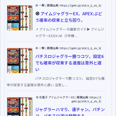
© 一撃 / 画像出典: https://1geki.jp/slot/s_ij_ex_6/
🧭
アイムジャグラーEX、APEX:ぶど
う確率の収束と立ち回り。
📌 アイムジャグラー の最新ガイド▶︎ アイムジ
ャグラーEX/EX-AE（5号機 ...
© 一撃 / 画像出典: https://1geki.jp/slot/s_ij_ex_6/
パチスロジャグラー勝つコツ。設定6
でも確率が収束する速度は意外と遅
い
パチスロジャグラーで勝つコツ。 設定6でも確
率が収束する速度は意外と遅い 注意し ...
© 北電子 アイムジャグラーEX / 画像出典: https://1
geki.jp/slot/s_ij_ex_6/
ジャグラーハマり、連チャン。パチン
コ、パチスロ運は発散する