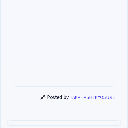
Posted by
TAKAHASHI KYOSUKE
