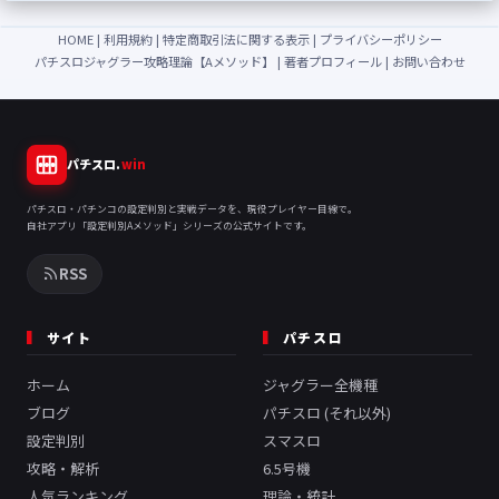
HOME
|
利用規約
|
特定商取引法に関する表示
|
プライバシーポリシー
パチスロジャグラー攻略理論【Aメソッド】
|
著者プロフィール
|
お問い合わせ
パチスロ.
win
パチスロ・パチンコの設定判別と実戦データを、現役プレイヤー目線で。
自社アプリ「設定判別Aメソッド」シリーズの公式サイトです。
RSS
サイト
パチスロ
ホーム
ジャグラー全機種
ブログ
パチスロ (それ以外)
設定判別
スマスロ
攻略・解析
6.5号機
人気ランキング
理論・統計