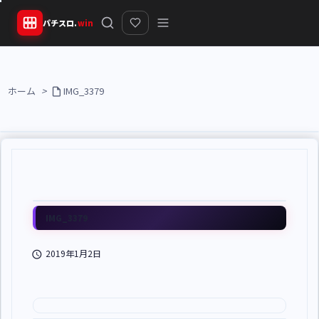
パチスロ.
win
ホーム
>
IMG_3379

IMG_3379
2019年1月2日
