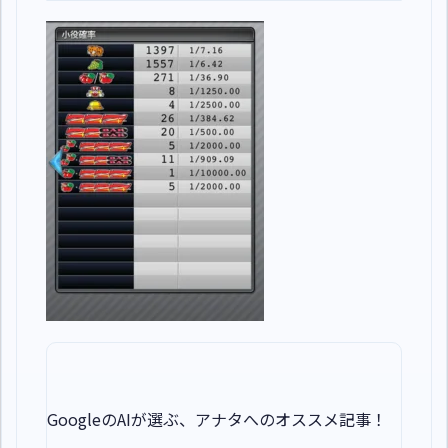
GoogleのAIが選ぶ、アナタへのオススメ記事！