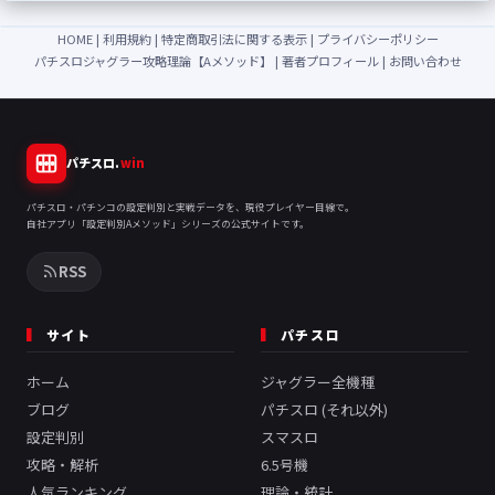
HOME
|
利用規約
|
特定商取引法に関する表示
|
プライバシーポリシー
パチスロジャグラー攻略理論【Aメソッド】
|
著者プロフィール
|
お問い合わせ
パチスロ.
win
パチスロ・パチンコの設定判別と実戦データを、現役プレイヤー目線で。
自社アプリ「設定判別Aメソッド」シリーズの公式サイトです。
RSS
サイト
パチスロ
ホーム
ジャグラー全機種
ブログ
パチスロ (それ以外)
設定判別
スマスロ
攻略・解析
6.5号機
人気ランキング
理論・統計