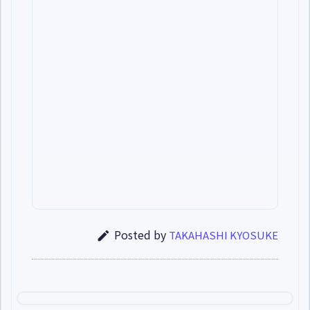
Posted by
TAKAHASHI KYOSUKE
