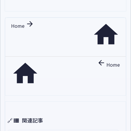


Home


Home
🔗
関連記事
