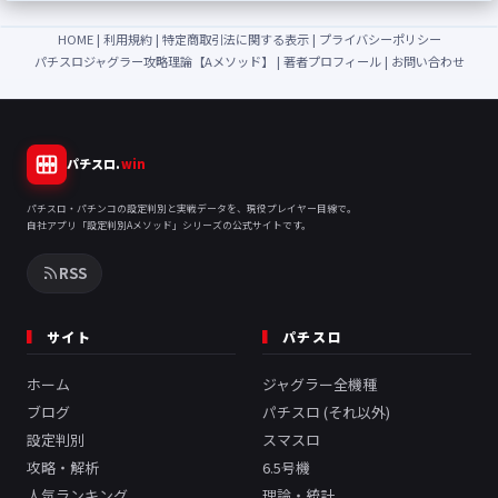
HOME
|
利用規約
|
特定商取引法に関する表示
|
プライバシーポリシー
パチスロジャグラー攻略理論【Aメソッド】
|
著者プロフィール
|
お問い合わせ
パチスロ.
win
パチスロ・パチンコの設定判別と実戦データを、現役プレイヤー目線で。
自社アプリ「設定判別Aメソッド」シリーズの公式サイトです。
RSS
サイト
パチスロ
ホーム
ジャグラー全機種
ブログ
パチスロ (それ以外)
設定判別
スマスロ
攻略・解析
6.5号機
人気ランキング
理論・統計