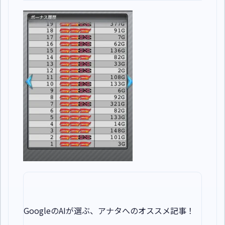
GoogleのAIが選ぶ、アナタへのオススメ記事！