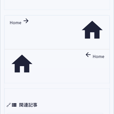


Home


Home
🔗
関連記事
