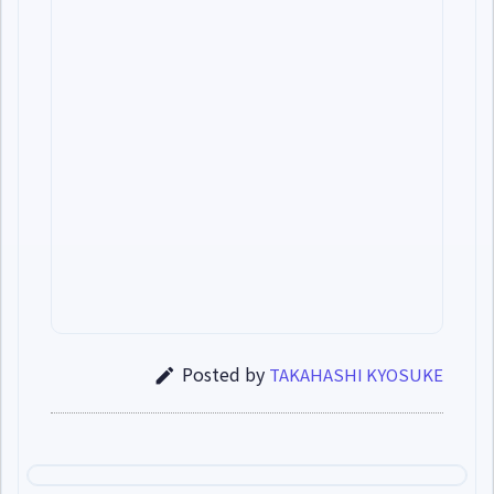
Posted by
TAKAHASHI KYOSUKE
