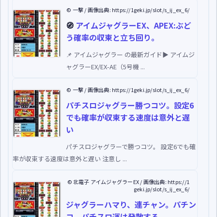
© 一撃 / 画像出典: https://1geki.jp/slot/s_ij_ex_6/
🧭
アイムジャグラーEX、APEX:ぶど
う確率の収束と立ち回り。
📌 アイムジャグラー の最新ガイド▶︎ アイムジ
ャグラーEX/EX-AE（5号機 ...
© 一撃 / 画像出典: https://1geki.jp/slot/s_ij_ex_6/
パチスロジャグラー勝つコツ。設定6
でも確率が収束する速度は意外と遅
い
パチスロジャグラーで勝つコツ。 設定6でも確
率が収束する速度は意外と遅い 注意し ...
© 北電子 アイムジャグラーEX / 画像出典: https://1
geki.jp/slot/s_ij_ex_6/
ジャグラーハマり、連チャン。パチン
コ、パチスロ運は発散する