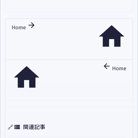


Home


Home
🔗
関連記事
