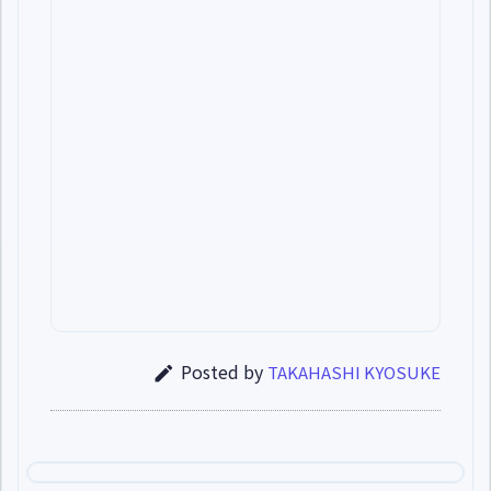
Posted by
TAKAHASHI KYOSUKE
