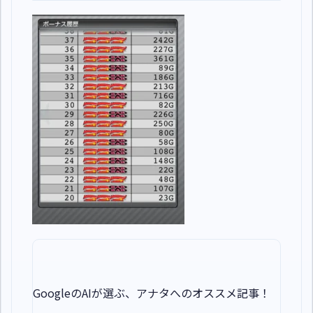
GoogleのAIが選ぶ、アナタへのオススメ記事！