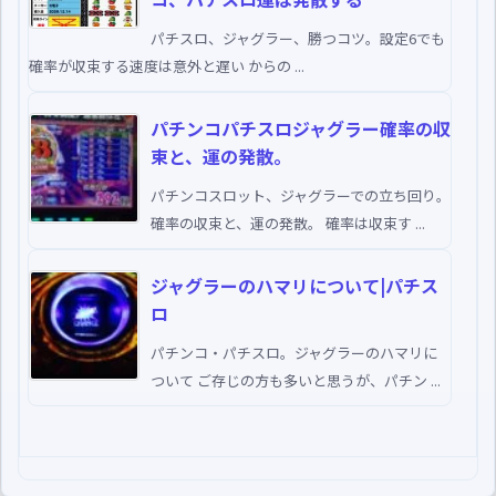
パチスロ、ジャグラー、勝つコツ。設定6でも
確率が収束する速度は意外と遅い からの ...
パチンコパチスロジャグラー確率の収
束と、運の発散。
パチンコスロット、ジャグラーでの立ち回り。
確率の収束と、運の発散。 確率は収束す ...
ジャグラーのハマリについて|パチス
ロ
パチンコ・パチスロ。ジャグラーのハマリに
ついて ご存じの方も多いと思うが、パチン ...