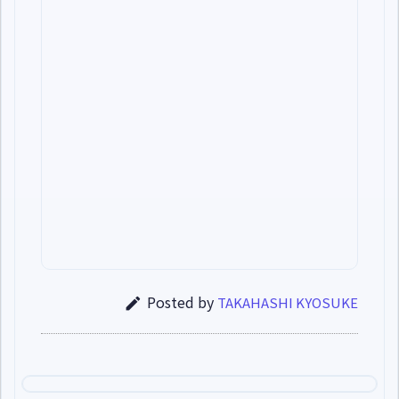
Posted by
TAKAHASHI KYOSUKE
