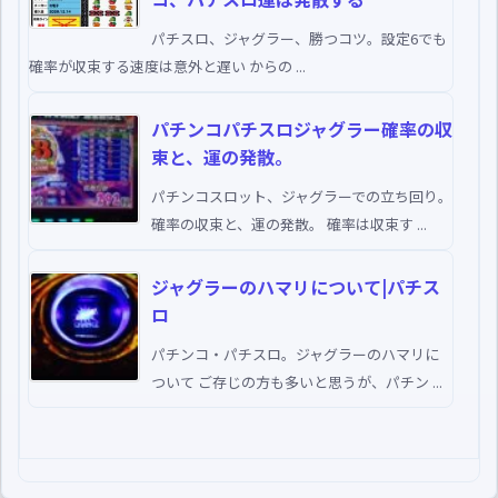
パチスロ、ジャグラー、勝つコツ。設定6でも
確率が収束する速度は意外と遅い からの ...
パチンコパチスロジャグラー確率の収
束と、運の発散。
パチンコスロット、ジャグラーでの立ち回り。
確率の収束と、運の発散。 確率は収束す ...
ジャグラーのハマリについて|パチス
ロ
パチンコ・パチスロ。ジャグラーのハマリに
ついて ご存じの方も多いと思うが、パチン ...