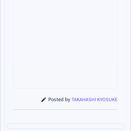
Posted by
TAKAHASHI KYOSUKE
