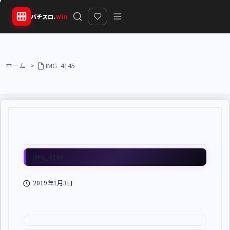
パチスロ.
win
ホーム
>
IMG_4145

IMG_4145
2019年1月3日
