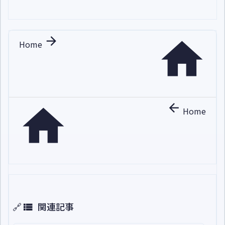


Home


Home
🔗
関連記事
