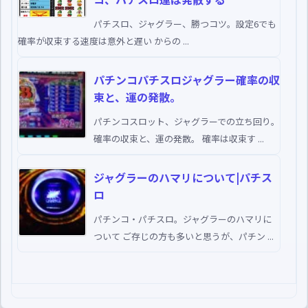
パチスロ、ジャグラー、勝つコツ。設定6でも
確率が収束する速度は意外と遅い からの ...
パチンコパチスロジャグラー確率の収
束と、運の発散。
パチンコスロット、ジャグラーでの立ち回り。
確率の収束と、運の発散。 確率は収束す ...
ジャグラーのハマリについて|パチス
ロ
パチンコ・パチスロ。ジャグラーのハマリに
ついて ご存じの方も多いと思うが、パチン ...