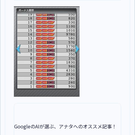
GoogleのAIが選ぶ、アナタへのオススメ記事！