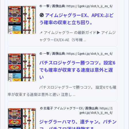
© 一撃 / 画像出典: https://1geki.jp/slot/s_ij_ex_6/
🧭
アイムジャグラーEX、APEX:ぶど
う確率の収束と立ち回り。
📌 アイムジャグラー の最新ガイド▶︎ アイムジ
ャグラーEX/EX-AE（5号機 ...
© 一撃 / 画像出典: https://1geki.jp/slot/s_ij_ex_6/
パチスロジャグラー勝つコツ。設定6
でも確率が収束する速度は意外と遅
い
パチスロジャグラーで勝つコツ。 設定6でも確
率が収束する速度は意外と遅い 注意し ...
© 北電子 アイムジャグラーEX / 画像出典: https://1
geki.jp/slot/s_ij_ex_6/
ジャグラーハマり、連チャン。パチン
コ、パチスロ運は発散する