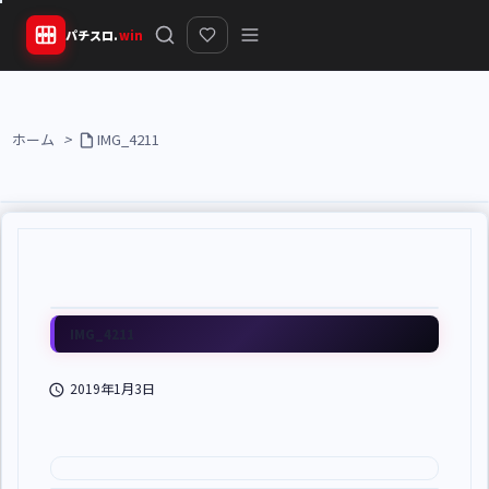
パチスロ.
win
ホーム
>
IMG_4211

IMG_4211
2019年1月3日
