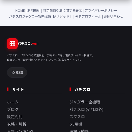
HOME
|
利用規約
|
特定商取引法に関する表示
|
プライバシーポリシー
パチスロジャグラー攻略理論【Aメソッド】
|
著者プロフィール
|
お問い合わせ
パチスロ.
win
パチスロ・パチンコの設定判別と実戦データを、現役プレイヤー目線で。
自社アプリ「設定判別Aメソッド」シリーズの公式サイトです。
RSS
サイト
パチスロ
ホーム
ジャグラー全機種
ブログ
パチスロ (それ以外)
設定判別
スマスロ
攻略・解析
6.5号機
人気ランキング
理論・統計