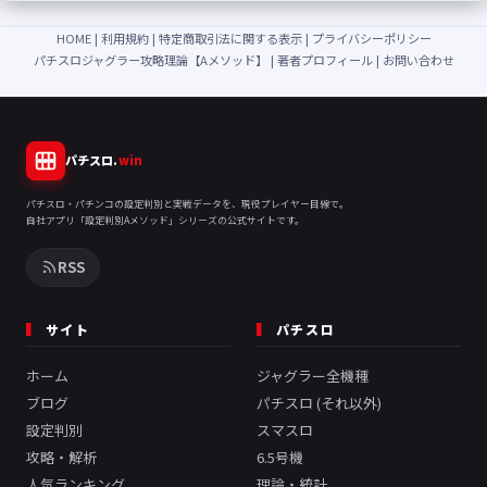
HOME
|
利用規約
|
特定商取引法に関する表示
|
プライバシーポリシー
パチスロジャグラー攻略理論【Aメソッド】
|
著者プロフィール
|
お問い合わせ
パチスロ.
win
パチスロ・パチンコの設定判別と実戦データを、現役プレイヤー目線で。
自社アプリ「設定判別Aメソッド」シリーズの公式サイトです。
RSS
サイト
パチスロ
ホーム
ジャグラー全機種
ブログ
パチスロ (それ以外)
設定判別
スマスロ
攻略・解析
6.5号機
人気ランキング
理論・統計