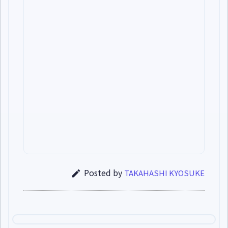
Posted by
TAKAHASHI KYOSUKE
