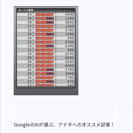
GoogleのAIが選ぶ、アナタへのオススメ記事！