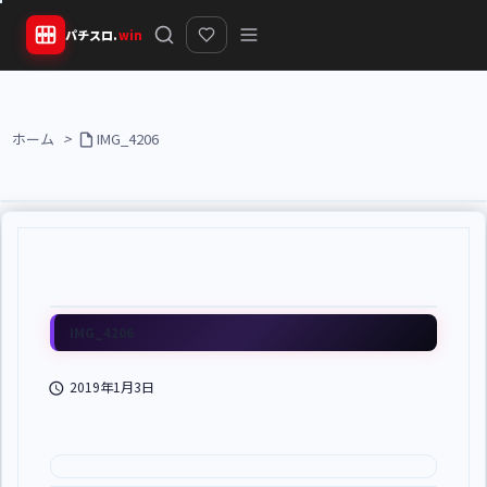
パチスロ.
win
ホーム
>
IMG_4206

IMG_4206
2019年1月3日
