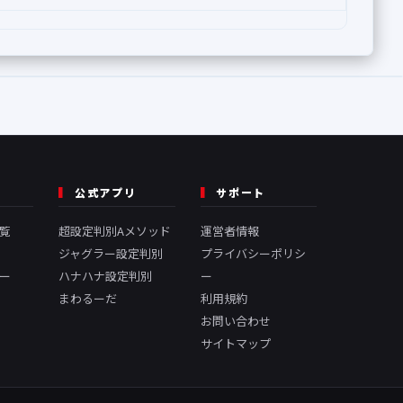
公式アプリ
サポート
覧
超設定判別Aメソッド
運営者情報
ジャグラー設定判別
プライバシーポリシ
ー
ハナハナ設定判別
ー
まわるーだ
利用規約
お問い合わせ
サイトマップ