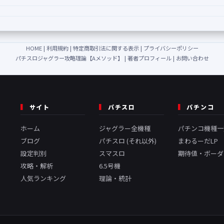
HOME
|
利用規約
|
特定商取引法に関する表示
|
プライバシーポリシー
パチスロジャグラー攻略理論【Aメソッド】
|
著者プロフィール
|
お問い合わせ
サイト
パチスロ
パチンコ
ホーム
ジャグラー全機種
パチンコ機種一
ブログ
パチスロ (それ以外)
まわるーだLP
設定判別
スマスロ
期待値・ボーダ
攻略・解析
6.5号機
人気ランキング
理論・統計