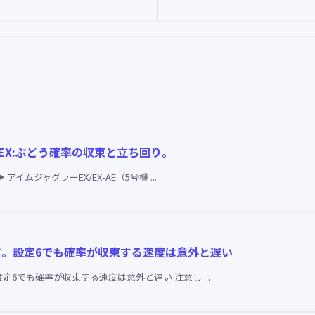
PEX:ぶどう確率の収束と立ち回り。
アイムジャグラーEX/EX-AE（5号機 ...
。設定6でも確率が収束する速度は意外と遅い
定6でも確率が収束する速度は意外と遅い 注意し ...