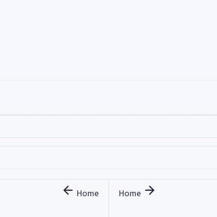


Home
Home