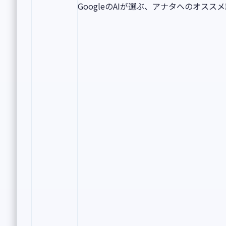
GoogleのAIが選ぶ、アナタへのオスス