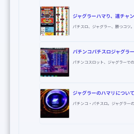
ジャグラーハマり、連チャ
パチスロ、ジャグラー、勝つコツ。設
パチンコパチスロジャグラ
パチンコスロット、ジャグラーでの立
ジャグラーのハマリについて
パチンコ・パチスロ。ジャグラーのハ