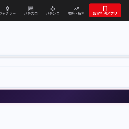
ジャグラー
パチスロ
パチンコ
攻略・解析
設定判別アプリ