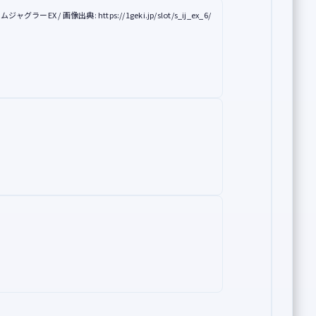
ャグラーEX / 画像出典: https://1geki.jp/slot/s_ij_ex_6/