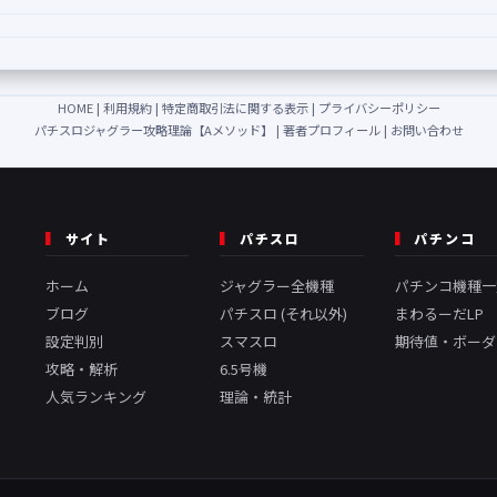
HOME
|
利用規約
|
特定商取引法に関する表示
|
プライバシーポリシー
パチスロジャグラー攻略理論【Aメソッド】
|
著者プロフィール
|
お問い合わせ
サイト
パチスロ
パチンコ
ホーム
ジャグラー全機種
パチンコ機種一
ブログ
パチスロ (それ以外)
まわるーだLP
設定判別
スマスロ
期待値・ボーダ
攻略・解析
6.5号機
人気ランキング
理論・統計