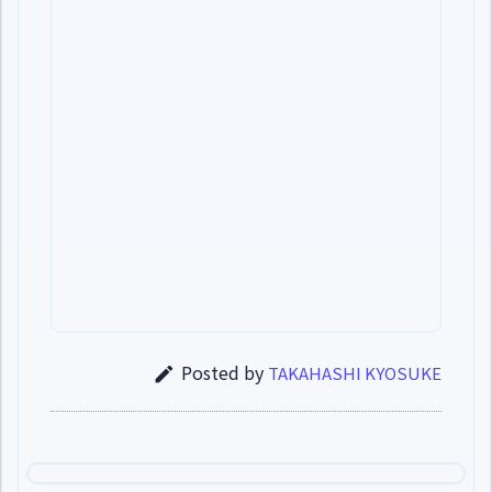
Posted by
TAKAHASHI KYOSUKE
