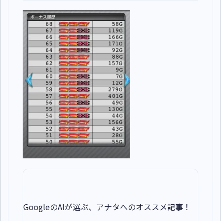
GoogleのAIが選ぶ、アナタへのオススメ記事！