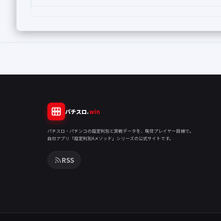
パチスロ.
win
パチスロ・パチンコの設定判別と実戦データを、現役プレイヤー目線で。
自社アプリ「設定判別Aメソッド」シリーズの公式サイトです。
RSS