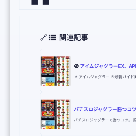
🔗
関連記事

🧭
アイムジャグラーEX、A
📌 アイムジャグラー の最新ガイド▶︎ 
パチスロジャグラー勝つコツ
パチスロジャグラーで勝つコツ。 設