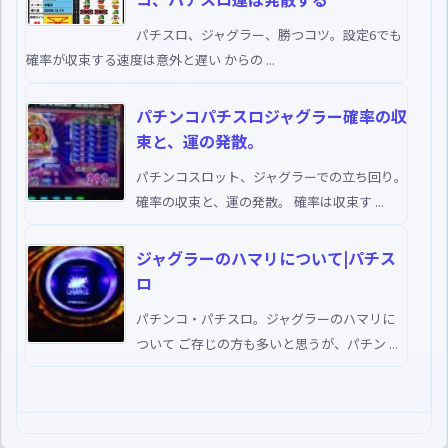
パチスロ、ジャグラー、勝つコツ。設定6でも
確率が収束する速度は意外と遅い からの ...
パチンコパチスロジャグラー確率の収
束と、運の発散。
パチンコスロット、ジャグラーでの立ち回り。
確率の収束と、運の発散。 確率は収束す ...
ジャグラーのハマリについて|パチス
ロ
パチンコ・パチスロ。ジャグラーのハマリに
ついて ご存じの方も多いと思うが、パチン ...