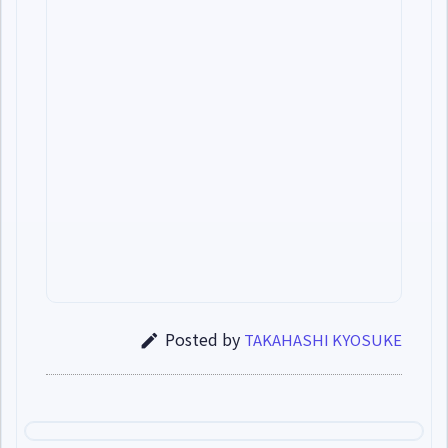
Posted by
TAKAHASHI KYOSUKE
