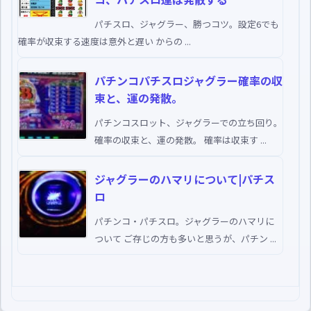
パチスロ、ジャグラー、勝つコツ。設定6でも
確率が収束する速度は意外と遅い からの ...
パチンコパチスロジャグラー確率の収
束と、運の発散。
パチンコスロット、ジャグラーでの立ち回り。
確率の収束と、運の発散。 確率は収束す ...
ジャグラーのハマリについて|パチス
ロ
パチンコ・パチスロ。ジャグラーのハマリに
ついて ご存じの方も多いと思うが、パチン ...