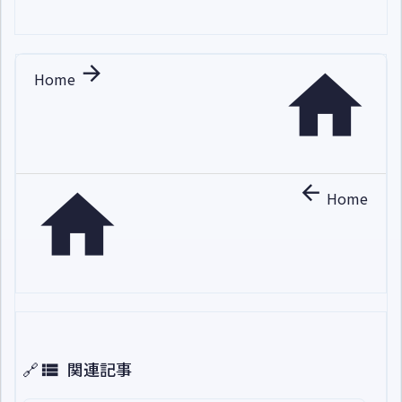


Home


Home
🔗
関連記事
