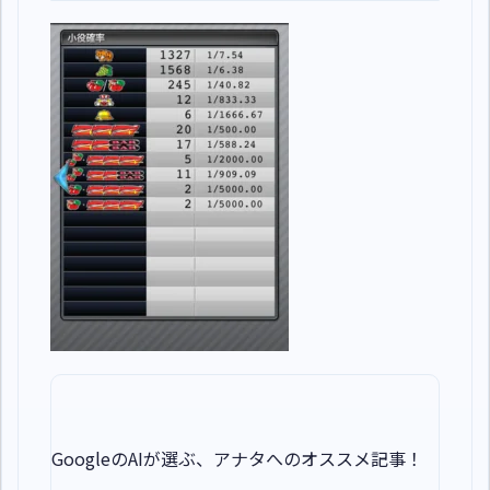
GoogleのAIが選ぶ、アナタへのオススメ記事！