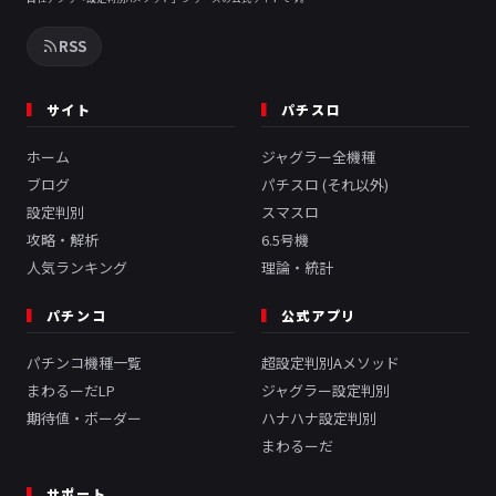
RSS
サイト
パチスロ
ホーム
ジャグラー全機種
ブログ
パチスロ (それ以外)
設定判別
スマスロ
攻略・解析
6.5号機
人気ランキング
理論・統計
パチンコ
公式アプリ
パチンコ機種一覧
超設定判別Aメソッド
まわるーだLP
ジャグラー設定判別
期待値・ボーダー
ハナハナ設定判別
まわるーだ
サポート