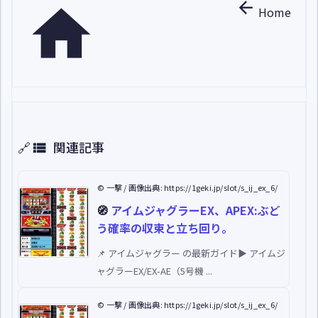


Home
🔗
関連記事

© 一撃 / 画像出典: https://1geki.jp/slot/s_ij_ex_6/
🧭
アイムジャグラーEX、APEX:ぶど
う確率の収束と立ち回り。
📌 アイムジャグラー の最新ガイド▶︎ アイムジ
ャグラーEX/EX-AE（5号機 ...
© 一撃 / 画像出典: https://1geki.jp/slot/s_ij_ex_6/