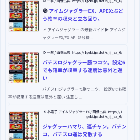
© 一撃 / 画像出典: https://1geki.jp/slot/s_ij_ex_6/
🧭
アイムジャグラーEX、APEX:ぶど
う確率の収束と立ち回り。
📌 アイムジャグラー の最新ガイド▶︎ アイムジ
ャグラーEX/EX-AE（5号機 ...
© 一撃 / 画像出典: https://1geki.jp/slot/s_ij_ex_6/
パチスロジャグラー勝つコツ。設定6
でも確率が収束する速度は意外と遅
い
パチスロジャグラーで勝つコツ。 設定6でも確
率が収束する速度は意外と遅い 注意し ...
© 北電子 アイムジャグラーEX / 画像出典: https://1
geki.jp/slot/s_ij_ex_6/
ジャグラーハマり、連チャン。パチン
コ、パチスロ運は発散する