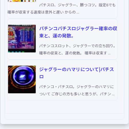
パチスロ、ジャグラー、勝つコツ。設定6でも
確率が収束する速度は意外と遅い からの ...
パチンコパチスロジャグラー確率の収
束と、運の発散。
パチンコスロット、ジャグラーでの立ち回り。
確率の収束と、運の発散。 確率は収束す ...
ジャグラーのハマリについて|パチス
ロ
パチンコ・パチスロ。ジャグラーのハマリに
ついて ご存じの方も多いと思うが、パチン ...