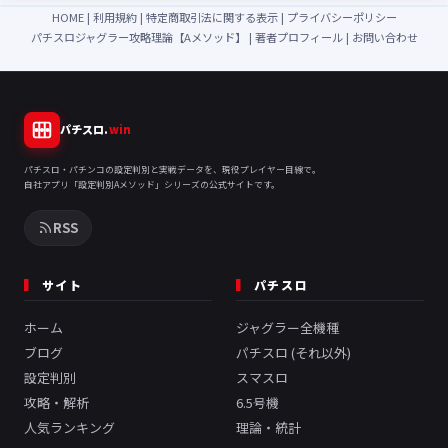
HOME
|
利用規約
|
特定商取引法に関する表示
|
プライバシーポリシー
パチスロジャグラー攻略理論【Aメソッド】
|
著者プロフィール
|
お問い合わせ
パチスロ.
win
パチスロ・パチンコの設定判別と実戦データを、現役プレイヤー目線で。
自社アプリ「設定判別Aメソッド」シリーズの公式サイトです。
RSS
サイト
パチスロ
ホーム
ジャグラー全機種
ブログ
パチスロ (それ以外)
設定判別
スマスロ
攻略・解析
6.5号機
人気ランキング
理論・統計