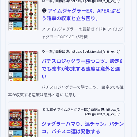
© 一撃 / 画像出典: https://1geki.jp/slot/s_ij_ex_6/
🧭
アイムジャグラーEX、APEX:ぶど
う確率の収束と立ち回り。
📌 アイムジャグラー の最新ガイド▶︎ アイムジ
ャグラーEX/EX-AE（5号機 ...
© 一撃 / 画像出典: https://1geki.jp/slot/s_ij_ex_6/
パチスロジャグラー勝つコツ。設定6
でも確率が収束する速度は意外と遅
い
パチスロジャグラーで勝つコツ。 設定6でも確
率が収束する速度は意外と遅い 注意し ...
© 北電子 アイムジャグラーEX / 画像出典: https://1
geki.jp/slot/s_ij_ex_6/
ジャグラーハマり、連チャン。パチン
コ、パチスロ運は発散する