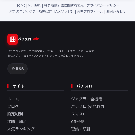
HOME
|
利用規約
|
特定商取引法に関する表示
|
プライバシーポリシー
パチスロジャグラー攻略理論【Aメソッド】
|
著者プロフィール
|
お問い合わせ
パチスロ.
win
パチスロ・パチンコの設定判別と実戦データを、現役プレイヤー目線で。
自社アプリ「設定判別Aメソッド」シリーズの公式サイトです。
RSS
サイト
パチスロ
ホーム
ジャグラー全機種
ブログ
パチスロ (それ以外)
設定判別
スマスロ
攻略・解析
6.5号機
人気ランキング
理論・統計