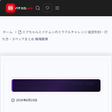
パチスロ.
win
ホーム
>
ミクちゃんとイドムンのミラクルチャレンジ 設定判別・打

ち方・スペックまとめ 機種画像
ミクちゃんとイドムンのミラクルチャレンジ 設定判別・打ち方・
スペックまとめ 機種画像
2026年6月10日
