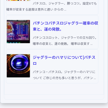
パチスロ、ジャグラー、勝つコツ。設定6でも
確率が収束する速度は意外と遅い からの ...
パチンコパチスロジャグラー確率の収
束と、運の発散。
パチンコスロット、ジャグラーでの立ち回り。
確率の収束と、運の発散。 確率は収束す ...
ジャグラーのハマリについて|パチス
ロ
パチンコ・パチスロ。ジャグラーのハマリに
ついて ご存じの方も多いと思うが、パチン ...