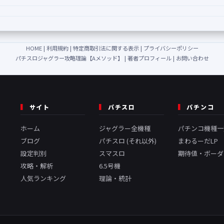
HOME
|
利用規約
|
特定商取引法に関する表示
|
プライバシーポリシー
パチスロジャグラー攻略理論【Aメソッド】
|
著者プロフィール
|
お問い合わせ
サイト
パチスロ
パチンコ
ホーム
ジャグラー全機種
パチンコ機種一
ブログ
パチスロ (それ以外)
まわるーだLP
設定判別
スマスロ
期待値・ボーダ
攻略・解析
6.5号機
人気ランキング
理論・統計