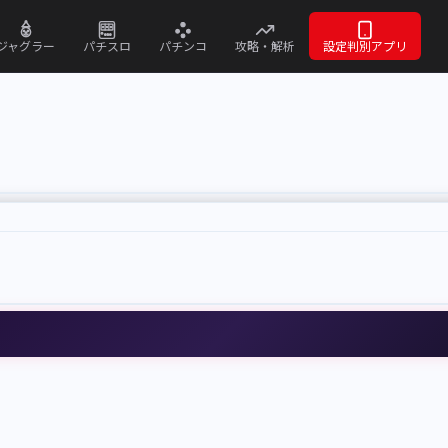
ジャグラー
パチスロ
パチンコ
攻略・解析
設定判別アプリ