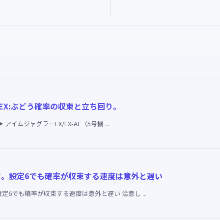
PEX:ぶどう確率の収束と立ち回り。
アイムジャグラーEX/EX-AE（5号機 ...
。設定6でも確率が収束する速度は意外と遅い
定6でも確率が収束する速度は意外と遅い 注意し ...