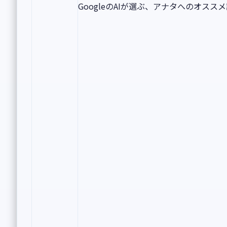
GoogleのAIが選ぶ、アナタへのオスス