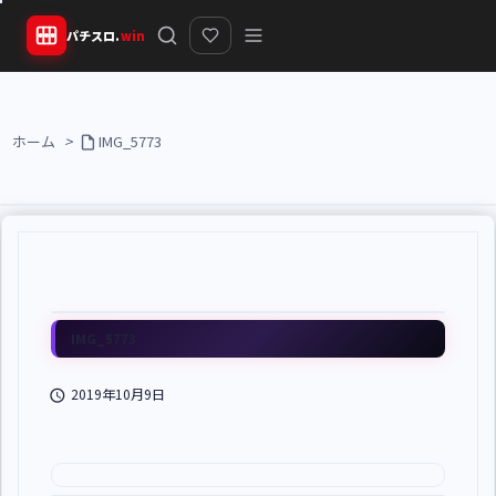
パチスロ.
win
ホーム
>
IMG_5773

IMG_5773
2019年10月9日
