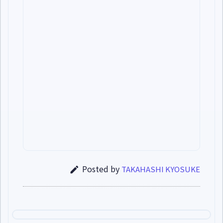
Posted by
TAKAHASHI KYOSUKE
