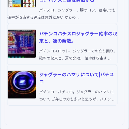
パチスロ、ジャグラー、勝つコツ。設定6でも
確率が収束する速度は意外と遅い からの ...
パチンコパチスロジャグラー確率の収
束と、運の発散。
パチンコスロット、ジャグラーでの立ち回り。
確率の収束と、運の発散。 確率は収束す ...
ジャグラーのハマリについて|パチス
ロ
パチンコ・パチスロ。ジャグラーのハマリに
ついて ご存じの方も多いと思うが、パチン ...