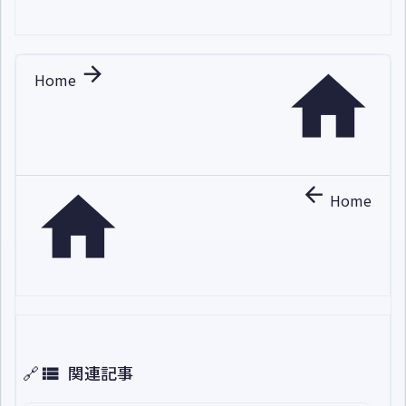


Home


Home
🔗
関連記事
