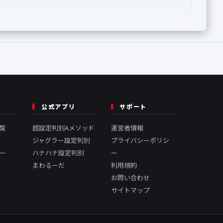
公式アプリ
サポート
覧
超設定判別Aメソッド
運営者情報
ジャグラー設定判別
プライバシーポリシ
ー
ハナハナ設定判別
ー
まわるーだ
利用規約
お問い合わせ
サイトマップ