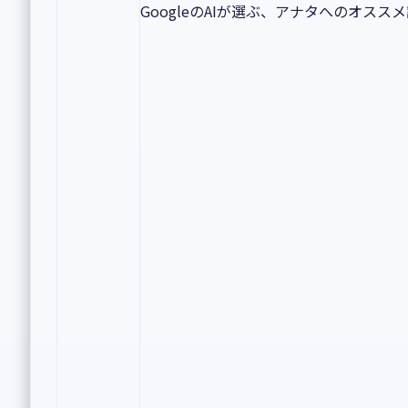
GoogleのAIが選ぶ、アナタへのオスス