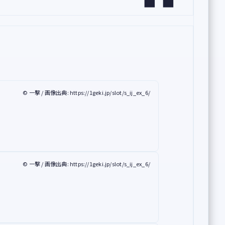
© 一撃 / 画像出典: https://1geki.jp/slot/s_ij_ex_6/
© 一撃 / 画像出典: https://1geki.jp/slot/s_ij_ex_6/