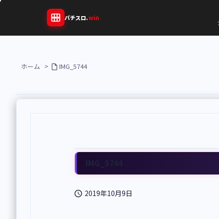
パチスロ.
win
ホーム
>
IMG_5744

IMG_5744
2019年10月9日
