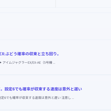
PEX:ぶどう確率の収束と立ち回り。
アイムジャグラーEX/EX-AE（5号機 ...
。設定6でも確率が収束する速度は意外と遅い
定6でも確率が収束する速度は意外と遅い 注意し ...