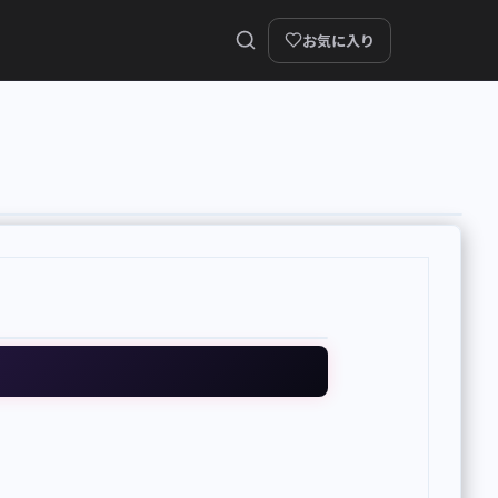
お気に入り