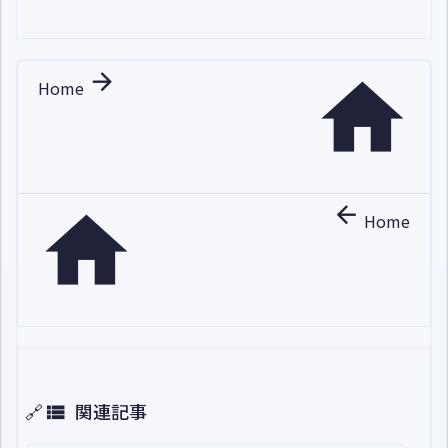


Home


Home
🔗
関連記事
