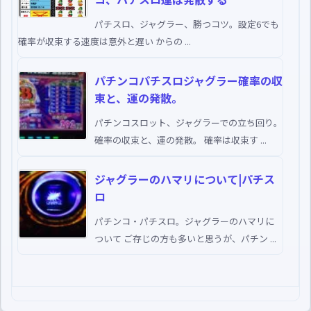
パチスロ、ジャグラー、勝つコツ。設定6でも
確率が収束する速度は意外と遅い からの ...
パチンコパチスロジャグラー確率の収
束と、運の発散。
パチンコスロット、ジャグラーでの立ち回り。
確率の収束と、運の発散。 確率は収束す ...
ジャグラーのハマリについて|パチス
ロ
パチンコ・パチスロ。ジャグラーのハマリに
ついて ご存じの方も多いと思うが、パチン ...