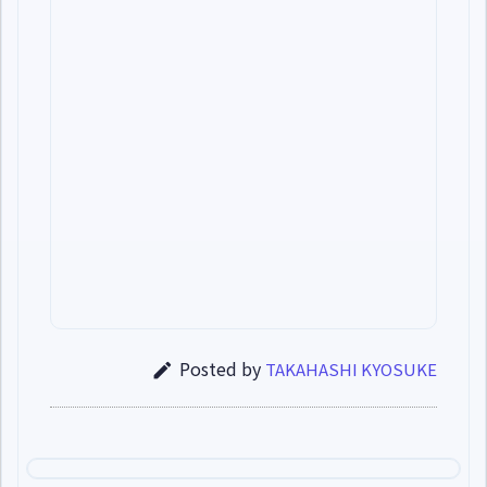
Posted by
TAKAHASHI KYOSUKE
