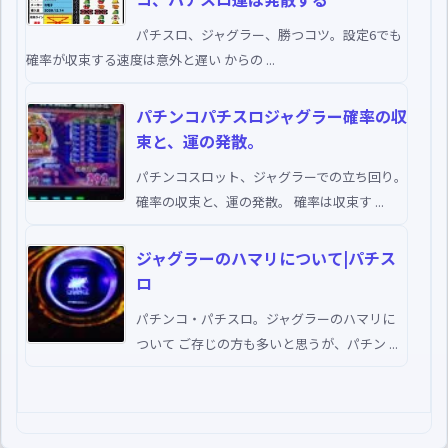
パチスロ、ジャグラー、勝つコツ。設定6でも
確率が収束する速度は意外と遅い からの ...
パチンコパチスロジャグラー確率の収
束と、運の発散。
パチンコスロット、ジャグラーでの立ち回り。
確率の収束と、運の発散。 確率は収束す ...
ジャグラーのハマリについて|パチス
ロ
パチンコ・パチスロ。ジャグラーのハマリに
ついて ご存じの方も多いと思うが、パチン ...