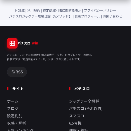
HOME
|
利用規約
|
特定商取引法に関する表示
|
プライバシーポリシー
パチスロジャグラー攻略理論【Aメソッド】
|
著者プロフィール
|
お問い合わせ
パチスロ.
win
パチスロ・パチンコの設定判別と実戦データを、現役プレイヤー目線で。
自社アプリ「設定判別Aメソッド」シリーズの公式サイトです。
RSS
サイト
パチスロ
ホーム
ジャグラー全機種
ブログ
パチスロ (それ以外)
設定判別
スマスロ
攻略・解析
6.5号機
人気ランキング
理論・統計