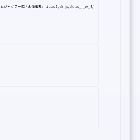
ャグラーEX / 画像出典: https://1geki.jp/slot/s_ij_ex_6/