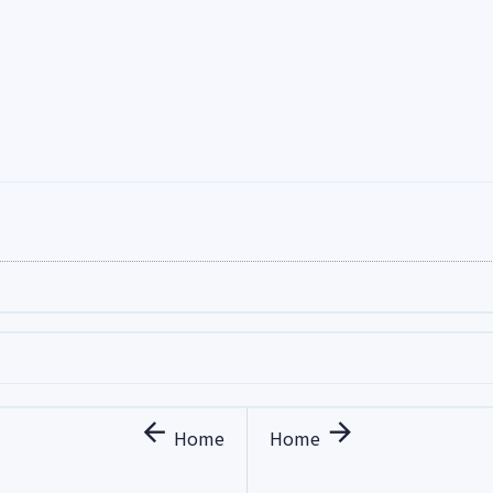


Home
Home