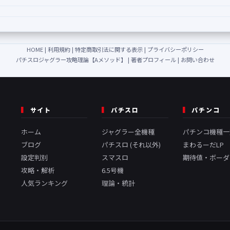
HOME
|
利用規約
|
特定商取引法に関する表示
|
プライバシーポリシー
パチスロジャグラー攻略理論【Aメソッド】
|
著者プロフィール
|
お問い合わせ
サイト
パチスロ
パチンコ
ホーム
ジャグラー全機種
パチンコ機種一
ブログ
パチスロ (それ以外)
まわるーだLP
設定判別
スマスロ
期待値・ボーダ
攻略・解析
6.5号機
人気ランキング
理論・統計