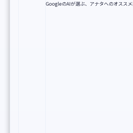
GoogleのAIが選ぶ、アナタへのオスス