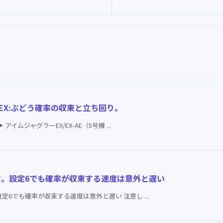
PEX:ぶどう確率の収束と立ち回り。
アイムジャグラーEX/EX-AE（5号機 ...
。設定6でも確率が収束する速度は意外と遅い
定6でも確率が収束する速度は意外と遅い 注意し ...