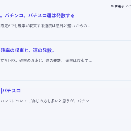
© 北電子 アイムジ
ン。パチンコ、パチスロ運は発散する
定6でも確率が収束する速度は意外と遅い からの ...
ー確率の収束と、運の発散。
ち回り。確率の収束と、運の発散。 確率は収束す ...
|パチスロ
マリについて ご存じの方も多いと思うが、パチン ...