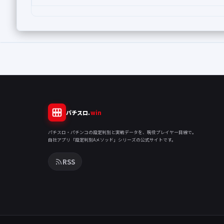
パチスロ.
win
パチスロ・パチンコの設定判別と実戦データを、現役プレイヤー目線で。
自社アプリ「設定判別Aメソッド」シリーズの公式サイトです。
RSS