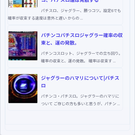
パチスロ、ジャグラー、勝つコツ。設定6でも
確率が収束する速度は意外と遅い からの ...
パチンコパチスロジャグラー確率の収
束と、運の発散。
パチンコスロット、ジャグラーでの立ち回り。
確率の収束と、運の発散。 確率は収束す ...
ジャグラーのハマリについて|パチス
ロ
パチンコ・パチスロ。ジャグラーのハマリに
ついて ご存じの方も多いと思うが、パチン ...