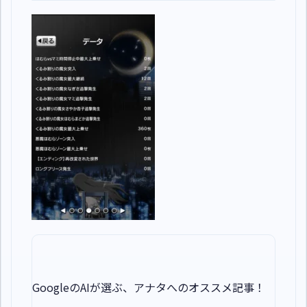
GoogleのAIが選ぶ、アナタへのオススメ記事！