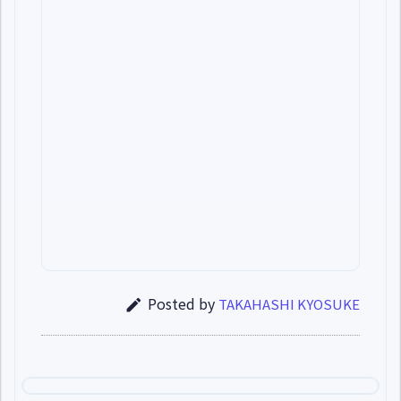
Posted by
TAKAHASHI KYOSUKE
