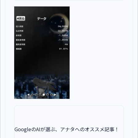
GoogleのAIが選ぶ、アナタへのオススメ記事！