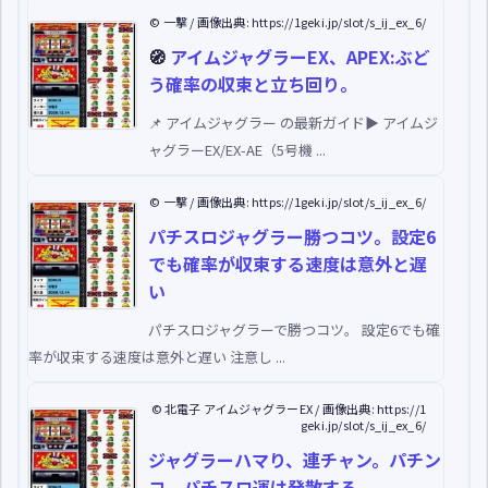
© 一撃 / 画像出典: https://1geki.jp/slot/s_ij_ex_6/
🧭
アイムジャグラーEX、APEX:ぶど
う確率の収束と立ち回り。
📌 アイムジャグラー の最新ガイド▶︎ アイムジ
ャグラーEX/EX-AE（5号機 ...
© 一撃 / 画像出典: https://1geki.jp/slot/s_ij_ex_6/
パチスロジャグラー勝つコツ。設定6
でも確率が収束する速度は意外と遅
い
パチスロジャグラーで勝つコツ。 設定6でも確
率が収束する速度は意外と遅い 注意し ...
© 北電子 アイムジャグラーEX / 画像出典: https://1
geki.jp/slot/s_ij_ex_6/
ジャグラーハマり、連チャン。パチン
コ、パチスロ運は発散する